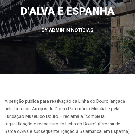
D’ALVA E ESPANHA
BY ADMIN IN
NOTÍCIAS
A petição pública para reativação da Linha do Douro lançada
pela Liga dos Amigos do Douro Património Mundial e pela
Fundação Museu do Douro – reclama a “completa
requalificação e reabertura da Linha do Douro” (Ermesinde –
Barca d’Alva e subsequente ligação a Salamanca, em Espanha).