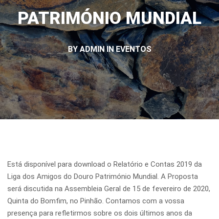
PATRIMÓNIO MUNDIAL
BY ADMIN IN
EVENTOS
Está disponível para download o Relatório e Contas 2019 da
Liga dos Amigos do Douro Património Mundial. A Proposta
será discutida na Assembleia Geral de 15 de fevereiro de 2020,
Quinta do Bomfim, no Pinhão. Contamos com a vossa
presença para refletirmos sobre os dois últimos anos da