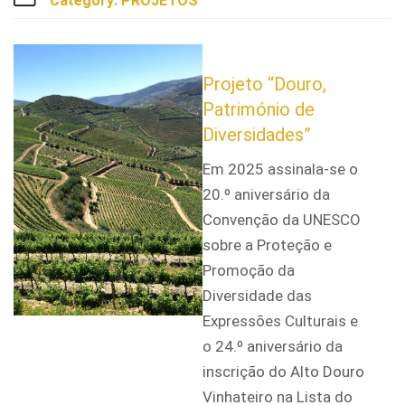
Category:
PROJETOS
Projeto “Douro,
Património de
Diversidades”
Em 2025 assinala-se o
20.º aniversário da
Convenção da UNESCO
sobre a Proteção e
Promoção da
Diversidade das
Expressões Culturais e
o 24.º aniversário da
inscrição do Alto Douro
Vinhateiro na Lista do