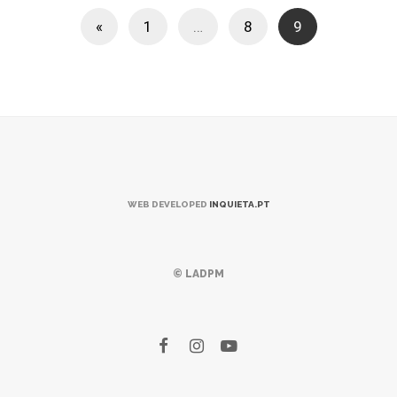
«
1
…
8
9
WEB DEVELOPED
INQUIETA.PT
© LADPM